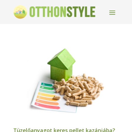
Tüzelőanyagot keres pellet kazánjába?