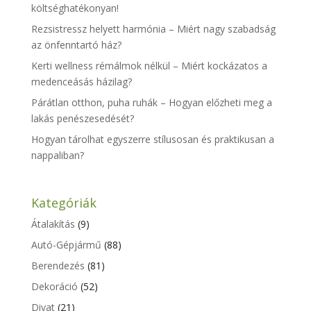
költséghatékonyan!
Rezsistressz helyett harmónia – Miért nagy szabadság
az önfenntartó ház?
Kerti wellness rémálmok nélkül – Miért kockázatos a
medenceásás házilag?
Párátlan otthon, puha ruhák – Hogyan előzheti meg a
lakás penészesedését?
Hogyan tárolhat egyszerre stílusosan és praktikusan a
nappaliban?
Kategóriák
Átalakítás
(9)
Autó-Gépjármű
(88)
Berendezés
(81)
Dekoráció
(52)
Divat
(21)