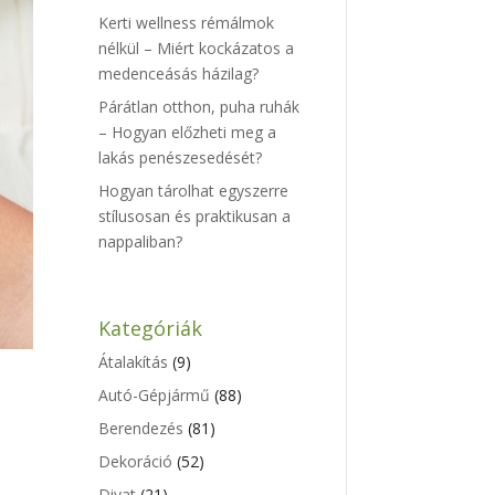
Kerti wellness rémálmok
nélkül – Miért kockázatos a
medenceásás házilag?
Párátlan otthon, puha ruhák
– Hogyan előzheti meg a
lakás penészesedését?
Hogyan tárolhat egyszerre
stílusosan és praktikusan a
nappaliban?
Kategóriák
Átalakítás
(9)
Autó-Gépjármű
(88)
Berendezés
(81)
Dekoráció
(52)
Divat
(21)