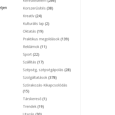
Kereskedelem
(266)
eljen
Korszerűsítés
(38)
Kreatív
(24)
Kulturális lap
(2)
Oktatás
(19)
Praktikus megoldások
(139)
Reklámok
(11)
Sport
(22)
Szállítás
(17)
Szépség, szépségápolás
(28)
Szolgáltatások
(378)
Szórakozás-Kikapcsolódás
(15)
Társkereső
(1)
Trendek
(19)
Utazás
(30)