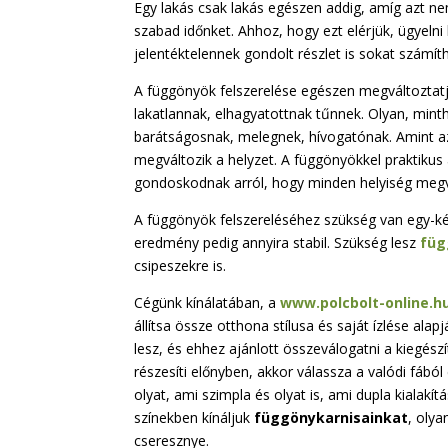
Egy lakás csak lakás egészen addig, amíg azt nem
szabad időnket. Ahhoz, hogy ezt elérjük, ügyelni
jelentéktelennek gondolt részlet is sokat számíth
A függönyök felszerelése egészen megváltoztatj
lakatlannak, elhagyatottnak tűnnek. Olyan, mint
barátságosnak, melegnek, hívogatónak. Amint az
megváltozik a helyzet. A függönyökkel praktikus 
gondoskodnak arról, hogy minden helyiség meg
A függönyök felszereléséhez szükség van egy-ké
eredmény pedig annyira stabil. Szükség lesz
füg
csipeszekre is.
Cégünk kínálatában, a
www.polcbolt-online.h
állítsa össze otthona stílusa és saját ízlése alap
lesz, és ehhez ajánlott összeválogatni a kiegés
részesíti előnyben, akkor válassza a valódi fából
olyat, ami szimpla és olyat is, ami dupla kialakí
színekben kínáljuk
függönykarnisainkat
, olya
cseresznye.