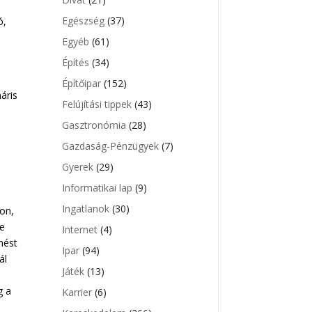
Egészség
(37)
ó,
Egyéb
(61)
Építés
(34)
n
Építőipar
(152)
áris
Felújítási tippek
(43)
Gasztronómia
(28)
Gazdaság-Pénzügyek
(7)
Gyerek
(29)
,
Informatikai lap
(9)
Ingatlanok
(30)
on,
e
Internet
(4)
nést
Ipar
(94)
ál
Játék
(13)
g a
Karrier
(6)