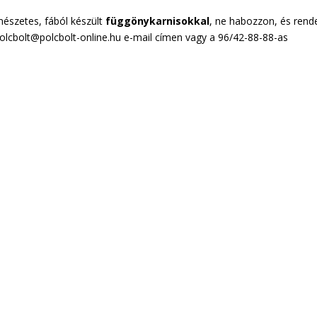
észetes, fából készült
függönykarnisokkal
, ne habozzon, és rend
polcbolt@polcbolt-online.hu e-mail címen vagy a 96/42-88-88-as