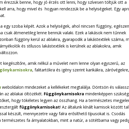
 érezzük benne, hogy jó érzés ott lenni, hogy szívesen töltjük ott a
 kell arra, hogy mivel és hogyan rendezzük be a helyiségeket. Egy apr
at.
a egy szoba képét. Azok a helyiségek, ahol nincsen függöny, egésze
ha csak átmenetileg lenne bennük valaki. Ezek a lakások nem tűnnek
onban függöny kerül az ablakra, gyarapodik a lakástextilek száma, m
árnyékolók és stílusos lakástextilek is kerülnek az ablakokra, amik
változzon.
t kiegészítőre, amik nélkül a művelet nem lenne olyan egyszerű, az
gönykarnisokra
, falitartókra és igény szerint karikákra, záróvégekre
u
weboldalon mindezeket a kellékeket megtalálja. Döntsön és válassz
ján az ablakai öltözékét.
Függönykarnisokra
mindenképpen szükség
zítőket, hogy tökéletes legyen az összhang. Ha a természetes megjele
 esztergált
függönykarnisokat
! Az általunk kínált karnisok között tal
tással készült, mennyezetre vagy falra erősíthető típusokat is. Csodás
n természetes fa árnyalatokban, mint a natúr, a sötétbarna vagy pedi