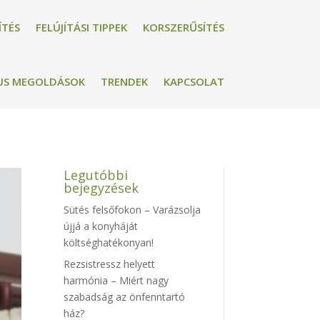
ÍTÉS
FELÚJÍTÁSI TIPPEK
KORSZERŰSÍTÉS
US MEGOLDÁSOK
TRENDEK
KAPCSOLAT
Legutóbbi
bejegyzések
Sütés felsőfokon – Varázsolja
újjá a konyháját
költséghatékonyan!
Rezsistressz helyett
harmónia – Miért nagy
szabadság az önfenntartó
ház?