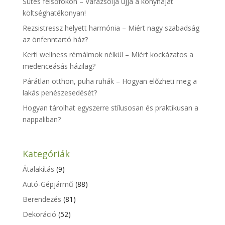
Sütés felsőfokon – Varázsolja újjá a konyháját
költséghatékonyan!
Rezsistressz helyett harmónia – Miért nagy szabadság
az önfenntartó ház?
Kerti wellness rémálmok nélkül – Miért kockázatos a
medenceásás házilag?
Párátlan otthon, puha ruhák – Hogyan előzheti meg a
lakás penészesedését?
Hogyan tárolhat egyszerre stílusosan és praktikusan a
nappaliban?
Kategóriák
Átalakítás
(9)
Autó-Gépjármű
(88)
Berendezés
(81)
Dekoráció
(52)