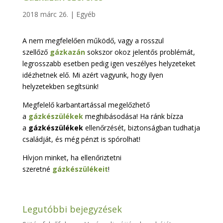
2018 márc 26.
|
Egyéb
A nem megfelelően működő, vagy a rosszul
szellőző
gázkazán
sokszor okoz jelentős problémát,
legrosszabb esetben pedig igen veszélyes helyzeteket
idézhetnek elő. Mi azért vagyunk, hogy ilyen
helyzetekben segítsünk!
Megfelelő karbantartással megelőzhető
a
gázkészülékek
meghibásodása! Ha ránk bízza
a
gázkészülékek
ellenőrzését, biztonságban tudhatja
családját, és még pénzt is spórolhat!
Hívjon minket, ha ellenőriztetni
szeretné
gázkészülékeit
!
Legutóbbi bejegyzések