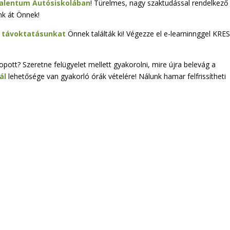
alentum Autósiskolában
! Türelmes, nagy szaktudással rendelkező
nk át Önnek!
r
távoktatásunkat
Önnek találták ki! Végezze el e-learninnggel KRE
pott? Szeretne felügyelet mellett gyakorolni, mire újra belevág a
ál
lehetősége van gyakorló órák vételére! Nálunk hamar felfrissítheti