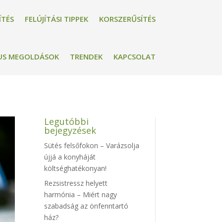
ÍTÉS
FELÚJÍTÁSI TIPPEK
KORSZERŰSÍTÉS
US MEGOLDÁSOK
TRENDEK
KAPCSOLAT
Legutóbbi
bejegyzések
Sütés felsőfokon – Varázsolja
újjá a konyháját
költséghatékonyan!
Rezsistressz helyett
harmónia – Miért nagy
szabadság az önfenntartó
ház?