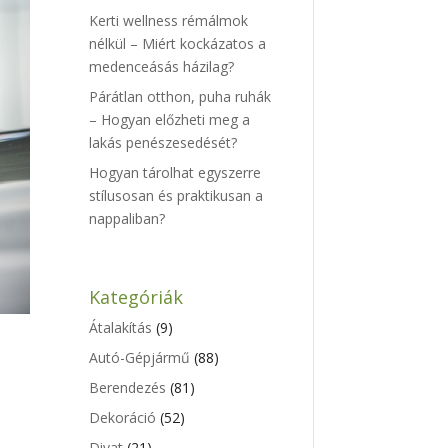
Kerti wellness rémálmok
nélkül – Miért kockázatos a
medenceásás házilag?
Párátlan otthon, puha ruhák
– Hogyan előzheti meg a
lakás penészesedését?
Hogyan tárolhat egyszerre
stílusosan és praktikusan a
nappaliban?
Kategóriák
Átalakítás
(9)
Autó-Gépjármű
(88)
Berendezés
(81)
Dekoráció
(52)
Divat
(21)