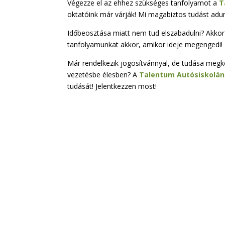
Végezze el az ehhez szükséges tanfolyamot a
T
oktatóink már várják! Mi magabiztos tudást adu
Időbeosztása miatt nem tud elszabadulni? Akko
tanfolyamunkat akkor, amikor ideje megengedi!
Már rendelkezik jogosítvánnyal, de tudása megko
vezetésbe élesben? A
Talentum Autósiskolán
tudását! Jelentkezzen most!