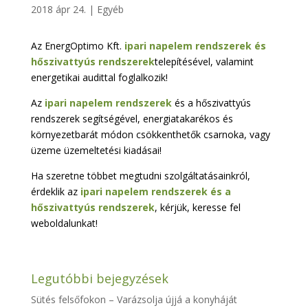
2018 ápr 24.
|
Egyéb
Az EnergOptimo Kft.
ipari napelem rendszerek és
hőszivattyús rendszerek
telepítésével, valamint
energetikai audittal foglalkozik!
Az
ipari napelem rendszerek
és a hőszivattyús
rendszerek segítségével, energiatakarékos és
környezetbarát módon csökkenthetők csarnoka, vagy
üzeme üzemeltetési kiadásai!
Ha szeretne többet megtudni szolgáltatásainkról,
érdeklik az
ipari napelem rendszerek és a
hőszivattyús rendszerek
, kérjük, keresse fel
weboldalunkat!
Legutóbbi bejegyzések
Sütés felsőfokon – Varázsolja újjá a konyháját