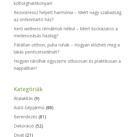
költséghatékonyan!
Rezsistressz helyett harmónia – Miért nagy szabadság
az önfenntartó ház?
Kerti wellness rémálmok nélkül – Miért kockázatos a
medenceásás házilag?
Párátlan otthon, puha ruhák – Hogyan előzheti meg a
lakás penészesedését?
Hogyan tárolhat egyszerre stílusosan és praktikusan a
nappaliban?
Kategóriák
Átalakítás
(9)
Autó-Gépjármű
(88)
Berendezés
(81)
Dekoráció
(52)
Divat
(21)