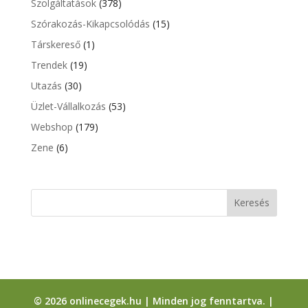
Szolgáltatások
(378)
Szórakozás-Kikapcsolódás
(15)
Társkereső
(1)
Trendek
(19)
Utazás
(30)
Üzlet-Vállalkozás
(53)
Webshop
(179)
Zene
(6)
© 2026 onlinecegek.hu | Minden jog fenntartva. |