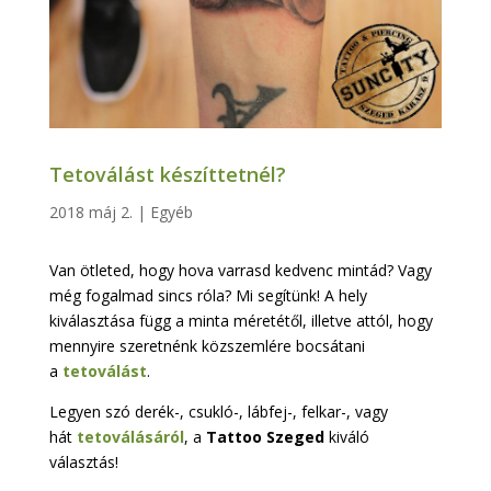
Tetoválást készíttetnél?
2018 máj 2.
|
Egyéb
Van ötleted, hogy hova varrasd kedvenc mintád? Vagy
még fogalmad sincs róla? Mi segítünk! A hely
kiválasztása függ a minta méretétől, illetve attól, hogy
mennyire szeretnénk közszemlére bocsátani
a
tetoválást
.
Legyen szó derék-, csukló-, lábfej-, felkar-, vagy
hát
tetoválásáról
, a
Tattoo Szeged
kiváló
választás!