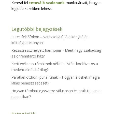
Keresd fel
tetováló szalonunk
munkatársait, hogy a
legjobb kezekben lehess!
Legutóbbi bejegyzések
Sütés felsőfokon – Varázsolja újjá a konyháját
költséghatékonyan!
Rezsistressz helyett harmónia – Miért nagy szabadság
az önfenntartó ház?
Kerti wellness rémálmok nélkül – Miért kockázatos a
medenceásás házilag?
Párátlan otthon, puha ruhák – Hogyan előzheti meg a
lakás penészesedését?
Hogyan tárolhat egyszerre stílusosan és praktikusan a
nappaliban?