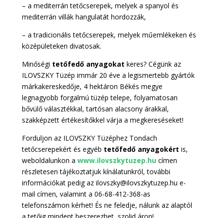
– a mediterrán tetőcserepek, melyek a spanyol és
mediterrán villák hangulatát hordozzák,
– a tradicionális tetőcserepek, melyek műemlékeken és
középületeken divatosak.
Minőségi
tetőfedő anyagokat
keres? Cégünk az
ILOVSZKY Tüzép immár 20 éve a legismertebb gyártók
márkakereskedője, 4 hektáron Békés megye
legnagyobb forgalmú tüzép telepe, folyamatosan
bővülő választékkal, tartósan alacsony árakkal,
szakképzett értékesítőkkel várja a megkereséseket!
Forduljon az ILOVSZKY Tüzéphez Tondach
tetőcserepekért és egyéb
tetőfedő anyagokért
is,
weboldalunkon a
www.ilovszkytuzep.hu
címen
részletesen tájékoztatjuk kínálatunkról, további
információkat pedig az ilovszky@ilovszkytuzep.hu e-
mail címen, valamint a 06-68-412-368-as
telefonszámon kérhet! És ne feledje, nálunk az alaptól
a tetőig mindent beszerezhet, szolid áron!