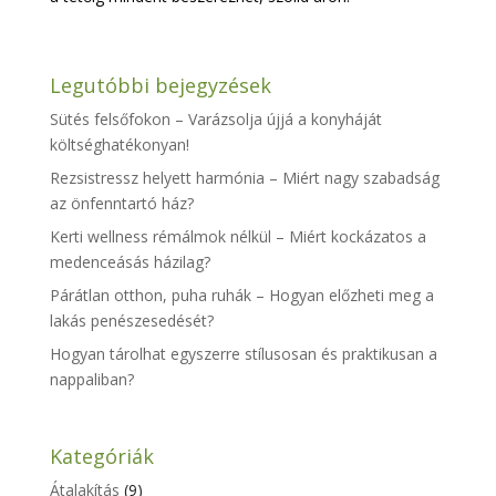
Legutóbbi bejegyzések
Sütés felsőfokon – Varázsolja újjá a konyháját
költséghatékonyan!
Rezsistressz helyett harmónia – Miért nagy szabadság
az önfenntartó ház?
Kerti wellness rémálmok nélkül – Miért kockázatos a
medenceásás házilag?
Párátlan otthon, puha ruhák – Hogyan előzheti meg a
lakás penészesedését?
Hogyan tárolhat egyszerre stílusosan és praktikusan a
nappaliban?
Kategóriák
Átalakítás
(9)