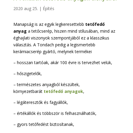
2020 aug 25.
|
Építés
Manapság is az egyik legkeresettebb
tetőfedő
anyag
a tetőcserép, hiszen mind stílusában, mind az
éghajlati viszonyok szempontjából ez a klasszikus
választás. A Tondach pedig a legismertebb
kerámiacserép gyártó, melynek termékei
– hosszan tartóak, akár 100 évre is tervezhet velük,
– hőszigetelők,
– természetes anyagból készültek,
környezetbarát
tetőfedő anyagok
,
– légáteresztők és fagyállók,
– értékállók és többször is felhasználhatók,
– gyors tetőfedést biztosítanak,