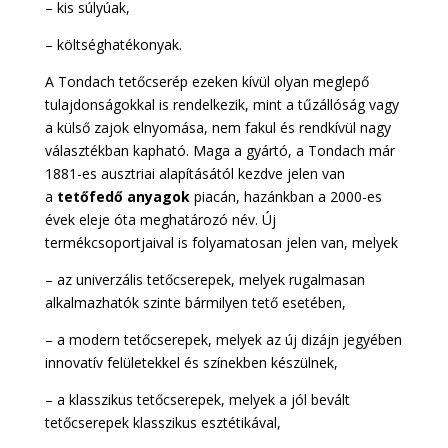
– kis súlyúak,
– költséghatékonyak.
A Tondach tetőcserép ezeken kívül olyan meglepő
tulajdonságokkal is rendelkezik, mint a tűzállóság vagy
a külső zajok elnyomása, nem fakul és rendkívül nagy
választékban kapható. Maga a gyártó, a Tondach már
1881-es ausztriai alapításától kezdve jelen van
a
tetőfedő anyagok
piacán, hazánkban a 2000-es
évek eleje óta meghatározó név. Új
termékcsoportjaival is folyamatosan jelen van, melyek
– az univerzális tetőcserepek, melyek rugalmasan
alkalmazhatók szinte bármilyen tető esetében,
– a modern tetőcserepek, melyek az új dizájn jegyében
innovatív felületekkel és színekben készülnek,
– a klasszikus tetőcserepek, melyek a jól bevált
tetőcserepek klasszikus esztétikával,