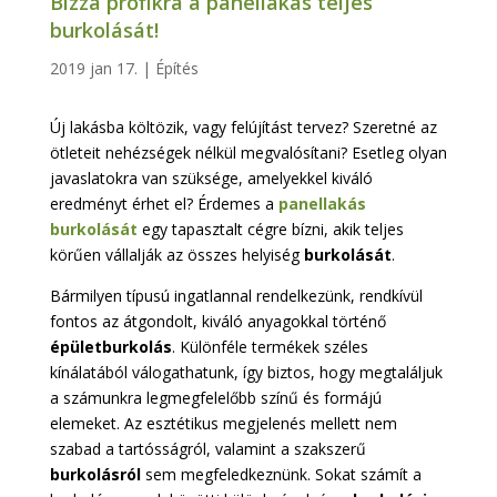
Bízza profikra a panellakás teljes
burkolását!
2019 jan 17.
|
Építés
Új lakásba költözik, vagy felújítást tervez? Szeretné az
ötleteit nehézségek nélkül megvalósítani? Esetleg olyan
javaslatokra van szüksége, amelyekkel kiváló
eredményt érhet el? Érdemes a
panellakás
burkolását
egy tapasztalt cégre bízni, akik teljes
körűen vállalják az összes helyiség
burkolását
.
Bármilyen típusú ingatlannal rendelkezünk, rendkívül
fontos az átgondolt, kiváló anyagokkal történő
épületburkolás
. Különféle termékek széles
kínálatából válogathatunk, így biztos, hogy megtaláljuk
a számunkra legmegfelelőbb színű és formájú
elemeket. Az esztétikus megjelenés mellett nem
szabad a tartósságról, valamint a szakszerű
burkolásról
sem megfeledkeznünk. Sokat számít a