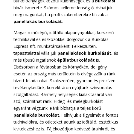
burkolóanyagok közötti különbségek és a
burkolási
hibák ismerete. Számos kellemetlenségtől óvhatjuk
meg magunkat, ha profi szakemberekre bízzuk a
panellakás burkolását
.
Magas minőségű, időtálló alapanyagokkal, korszerű
technikával és eszközökkel dolgozunk a Burkolás
Express Kft. munkatársaiként. Felkészülten,
tapasztalattal vállaljuk
panellakások burkolását
, és
más típusú ingatlanok
épületburkolását
is.
Elsősorban a fővárosban és környékén, de igény
esetén az ország más területein is elvégezzük a ránk
bízott feladatokat. Szakszerűen, gyorsan és precízen
tevékenykedünk, korrekt áron nyújtunk színvonalas
szolgáltatást. Bármely helyiségek kialakításáról van
szó, számíthat ránk. Hideg- és melegburkolást
egyaránt végzünk. Ránk bízhatja a teljes körű
panellakás burkolást
. Felhívjuk a figyelmét a fontos
tudnivalókra, és ötleteket adunk az időtálló, esztétikus
kivitelezéshez is. Tájékozódjon kedvező árainkról, és