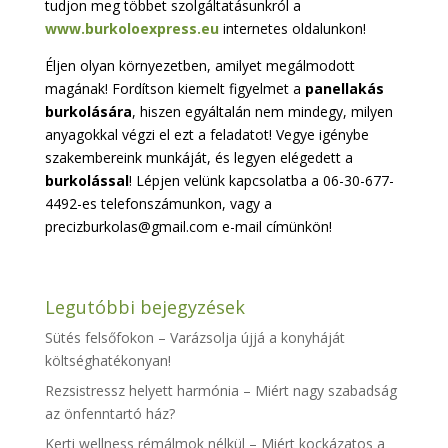
tudjon meg többet szolgáltatásunkról a
www.burkoloexpress.eu
internetes oldalunkon!
Éljen olyan környezetben, amilyet megálmodott
magának! Fordítson kiemelt figyelmet a
panellakás
burkolására
, hiszen egyáltalán nem mindegy, milyen
anyagokkal végzi el ezt a feladatot! Vegye igénybe
szakembereink munkáját, és legyen elégedett a
burkolással
! Lépjen velünk kapcsolatba a 06-30-677-
4492-es telefonszámunkon, vagy a
precizburkolas@gmail.com e-mail címünkön!
Legutóbbi bejegyzések
Sütés felsőfokon – Varázsolja újjá a konyháját
költséghatékonyan!
Rezsistressz helyett harmónia – Miért nagy szabadság
az önfenntartó ház?
Kerti wellness rémálmok nélkül – Miért kockázatos a