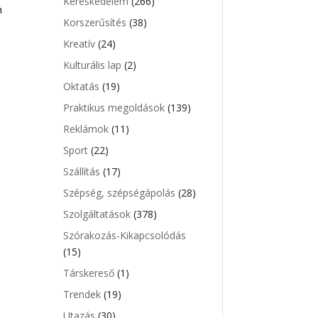
Kereskedelem
(266)
m
Korszerűsítés
(38)
Kreatív
(24)
Kulturális lap
(2)
Oktatás
(19)
Praktikus megoldások
(139)
Reklámok
(11)
Sport
(22)
Szállítás
(17)
Szépség, szépségápolás
(28)
Szolgáltatások
(378)
Szórakozás-Kikapcsolódás
(15)
Társkereső
(1)
Trendek
(19)
Utazás
(30)