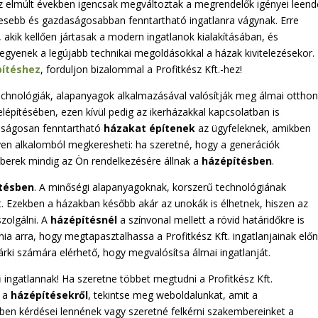
 az elmúlt években igencsak megváltoztak a megrendelők igényei leend
esebb és gazdaságosabban fenntartható ingatlanra vágynak. Erre
 akik kellően jártasak a modern ingatlanok kialakításában, és
egyenek a legújabb technikai megoldásokkal a házak kivitelezésekor.
pítéshez
, forduljon bizalommal a Profitkész Kft.-hez!
echnológiák, alapanyagok alkalmazásával valósítják meg álmai otthon
elépítésében, ezen kívül pedig az ikerházakkal kapcsolatban is
daságosan fenntartható
házakat építenek
az ügyfeleknek, amikben
lyen alkalomból megkeresheti: ha szeretné, hogy a generációk
mberek mindig az Ön rendelkezésére állnak a
házépítésben
.
tésben
. A minőségi alapanyagoknak, korszerű technológiának
t. Ezekben a házakban később akár az unokák is élhetnek, hiszen az
zolgálni. A
házépítésnél
a színvonal mellett a rövid határidőkre is
nia arra, hogy megtapasztalhassa a Profitkész Kft. ingatlanjainak előn
bárki számára elérhető, hogy megvalósítsa álmai ingatlanját.
 ingatlannak! Ha szeretne többet megtudni a Profitkész Kft.
l a
házépítésekről
, tekintse meg weboldalunkat, amit a
ben kérdései lennének vagy szeretné felkérni szakembereinket a