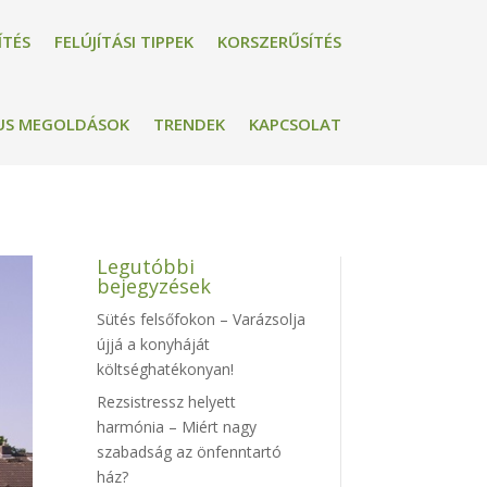
ÍTÉS
FELÚJÍTÁSI TIPPEK
KORSZERŰSÍTÉS
US MEGOLDÁSOK
TRENDEK
KAPCSOLAT
Legutóbbi
bejegyzések
Sütés felsőfokon – Varázsolja
újjá a konyháját
költséghatékonyan!
Rezsistressz helyett
harmónia – Miért nagy
szabadság az önfenntartó
ház?