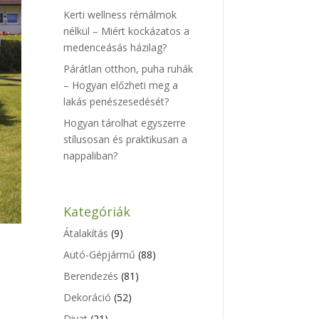
Kerti wellness rémálmok
nélkül – Miért kockázatos a
medenceásás házilag?
Párátlan otthon, puha ruhák
– Hogyan előzheti meg a
lakás penészesedését?
Hogyan tárolhat egyszerre
stílusosan és praktikusan a
nappaliban?
Kategóriák
Átalakítás
(9)
Autó-Gépjármű
(88)
Berendezés
(81)
Dekoráció
(52)
Divat
(21)