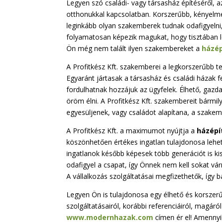
Legyen szó családi- vagy társasház építéséről,
otthonukkal kapcsolatban. Korszerűbb, kényelm
leginkább olyan szakemberek tudnak odafigyelni,
folyamatosan képezik magukat, hogy tisztában l
Ön még nem talált ilyen szakembereket a
házé
A Profitkész Kft. szakemberei a legkorszerűbb t
Egyaránt jártasak a társasház és családi házak f
fordulhatnak hozzájuk az ügyfelek. Élhető, gaz
öröm élni. A Profitkész Kft. szakembereit bármi
egyesüljenek, vagy családot alapítana, a szake
A Profitkész Kft. a maximumot nyújtja a
házépí
köszönhetően értékes ingatlan tulajdonosa lehe
ingatlanok később képesek több generációt is kis
odafigyel a csapat, így Önnek nem kell sokat vár
A vállalkozás szolgáltatásai megfizethetők, így 
Legyen Ön is tulajdonosa egy élhető és korszerű
szolgáltatásairól, korábbi referenciáiról, magáró
www.modernhazak.com
címen ér el! Amennyi