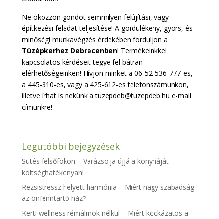
Ne okozzon gondot semmilyen felújítási, vagy
építkezési feladat teljesítése! A gördülékeny, gyors, és
minőségi munkavégzés érdekében forduljon a
Tüzépkerhez Debrecenben
! Termékeinkkel
kapcsolatos kérdéseit tegye fel bátran
elérhetőségeinken! Hívjon minket a 06-52-536-777-es,
a 445-310-es, vagy a 425-612-es telefonszámunkon,
illetve írhat is nekünk a tuzepdeb@tuzepdeb.hu e-mail
címünkre!
Legutóbbi bejegyzések
Sütés felsőfokon – Varázsolja újjá a konyháját
költséghatékonyan!
Rezsistressz helyett harmónia – Miért nagy szabadság
az önfenntartó ház?
Kerti wellness rémálmok nélkül – Miért kockázatos a