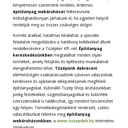
kényelmesen szeretnénk rendelni, érdemes
építőanyag webáruházat
felkeresnünk.
Költséghatékonyan járhatunk el, ha egyetlen helyről
rendeljük meg az összes szükséges dolgot.
Korrekt árakkal, hatalmas kínálattal, a speciális
feladatok megoldására is hatékony kellékekkel állunk
rendelkezésére a Tüzépker Kft.-nél.
Építőanyag
kereskedésünkben
megtalálhat minden olyan
terméket, amely felújítási és építkezési munkálatnál
elengedhetetlen lehet.
Tüzépünk debreceni
elérhetőségén szaktanácsadóink szívesen válaszolnak
kérdéseire és ajánlanak elképzeléseinek megfelelő
építőanyagokat. Különálló Tüzép Shop áruházunkban
pedig festékekkel, szigetelőanyagokkal és különféle
szerszámokkal is találkozhat, így mindent beszerezhet
egy helyen. Termékkategóriánként rendezett, széles
választékunkat tekintse meg
építőanyag
webáruházunkban
, a
www.tuzepdeb.hu
internetes
oldalunkon!