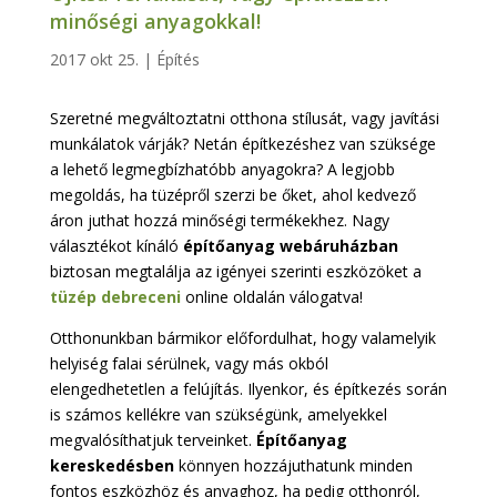
minőségi anyagokkal!
2017 okt 25.
|
Építés
Szeretné megváltoztatni otthona stílusát, vagy javítási
munkálatok várják? Netán építkezéshez van szüksége
a lehető legmegbízhatóbb anyagokra? A legjobb
megoldás, ha tüzépről szerzi be őket, ahol kedvező
áron juthat hozzá minőségi termékekhez. Nagy
választékot kínáló
építőanyag webáruházban
biztosan megtalálja az igényei szerinti eszközöket a
tüzép debreceni
online oldalán válogatva!
Otthonunkban bármikor előfordulhat, hogy valamelyik
helyiség falai sérülnek, vagy más okból
elengedhetetlen a felújítás. Ilyenkor, és építkezés során
is számos kellékre van szükségünk, amelyekkel
megvalósíthatjuk terveinket.
Építőanyag
kereskedésben
könnyen hozzájuthatunk minden
fontos eszközhöz és anyaghoz, ha pedig otthonról,