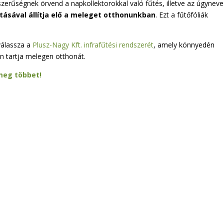
erűségnek örvend a napkollektorokkal való fűtés, illetve az úgyneve
ításával állítja elő a meleget otthonunkban
. Ezt a fűtőfóliák
 válassza a
Plusz-Nagy Kft. infrafűtési rendszerét
, amely könnyedén
n tartja melegen otthonát.
meg többet!