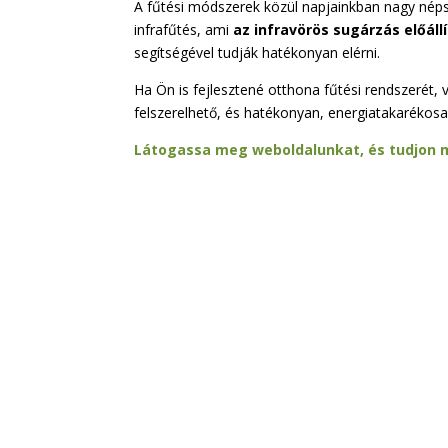
A fűtési módszerek közül napjainkban nagy népsz
infrafűtés, ami
az infravörös sugárzás előáll
segítségével tudják hatékonyan elérni.
Ha Ön is fejlesztené otthona fűtési rendszerét,
felszerelhető, és hatékonyan, energiatakarékosa
Látogassa meg weboldalunkat, és tudjon 