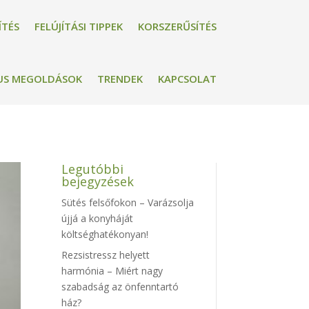
ÍTÉS
FELÚJÍTÁSI TIPPEK
KORSZERŰSÍTÉS
US MEGOLDÁSOK
TRENDEK
KAPCSOLAT
Legutóbbi
bejegyzések
Sütés felsőfokon – Varázsolja
újjá a konyháját
költséghatékonyan!
Rezsistressz helyett
harmónia – Miért nagy
szabadság az önfenntartó
ház?