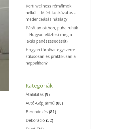
Kerti wellness rémálmok
nélkül – Miért kockázatos a
medenceásás házilag?
Párátlan otthon, puha ruhák
– Hogyan előzheti meg a
lakás penészesedését?
Hogyan tárolhat egyszerre
stílusosan és praktikusan a
nappaliban?
Kategóriák
Átalakítás
(9)
Autó-Gépjármű
(88)
Berendezés
(81)
Dekoráció
(52)
Divat
(21)