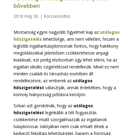
bővebben
2018 máj 30.
|
Korszerűsítés
Mostanság egyre nagyobb figyelmet kap az
utólagos
hőszigetelés
lehetősége, ami nem véletlen, hiszen a
legtöbb ingatlantulajdonosnak fontos, hogy hatékony
megoldásokkal jelentősen csökkenthesse anyagi
kiadásait, ezt pedig elsősorban úgy lehet elérni, ha az
ingatlan ideális szigeteléssel rendelkezik. Mivel ez nem
minden családi és társasház esetében áll
rendelkezésre, az emberek az
utólagos
hőszigetelést
választják, annak érdekében, hogy a
komoly hiányosság pótlásra kerüljön.
Sokan azt gondolnák, hogy az
utólagos
hőszigetelést
leginkább a téli fogyasztás
csökkentése miatt szorgalmazzák az ingatlanok
tulajdonosai. Valójában nem csak emiatt élnek a
kedvező felújítási lehetőséggel, hanem a forróság