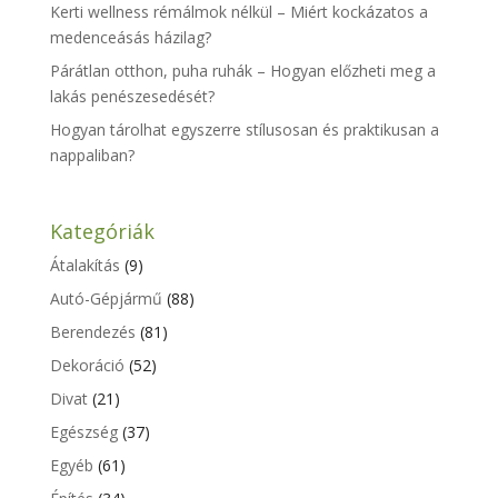
Kerti wellness rémálmok nélkül – Miért kockázatos a
medenceásás házilag?
Párátlan otthon, puha ruhák – Hogyan előzheti meg a
lakás penészesedését?
Hogyan tárolhat egyszerre stílusosan és praktikusan a
nappaliban?
Kategóriák
Átalakítás
(9)
Autó-Gépjármű
(88)
Berendezés
(81)
Dekoráció
(52)
Divat
(21)
Egészség
(37)
Egyéb
(61)