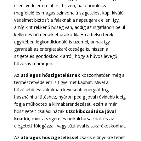
elleni védelem miatt is, hiszen, ha a homlokzat
megfelelő és magas színvonalú szigetelést kap, kiváló
védelmet biztosít a falaknak a napsugarak ellen, így,
amíg kint rekkenő hőség van, addig az ingatlanon belül
kellemes hőmérséklet uralkodik. Ha a belső terek
egyikében légkondicionáló is üzemel, annak így
garantált az energiatakarékossága is, hiszen a
szigetelés gondoskodik arról, hogy a hűvös levegő
hűvös is maradjon.
Az
utólagos hőszigetelésnek
köszönhetően még a
természetvédelem is figyelmet kaphat. Mivel a
hűvösebb évszakokban kevesebb energiát fog
használni a fűtéshez, nyáron pedig jóval rövidebb ideig
fogja működteti a klímaberendezését, ezért a már
hőszigetelt családi házak
CO2 kibocsátása jóval
kisebb,
mint a szigetelés nélküli társaiknál, és az
elégetett földgázzal, vagy tűzifával is takarékoskodhat.
Az
utólagos hőszigeteléssel
csakis előnyökre tehet