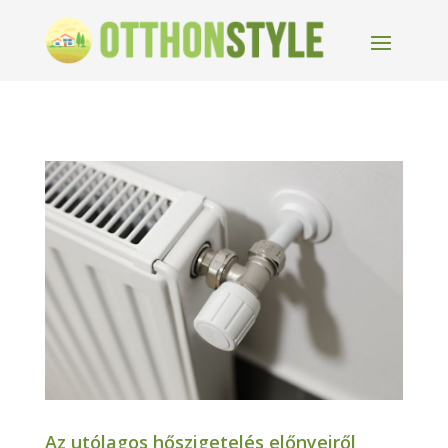
Az utólagos hőszigetelés előnyeiről