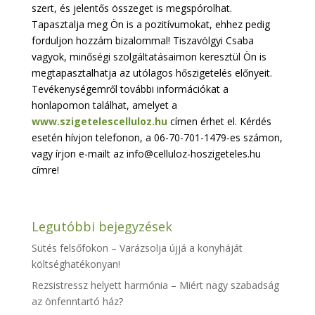
szert, és jelentős összeget is megspórolhat.
Tapasztalja meg Ön is a pozitívumokat, ehhez pedig
forduljon hozzám bizalommal! Tiszavölgyi Csaba
vagyok, minőségi szolgáltatásaimon keresztül Ön is
megtapasztalhatja az utólagos hőszigetelés előnyeit.
Tevékenységemről további információkat a
honlapomon találhat, amelyet a
www.szigetelescelluloz.hu
címen érhet el. Kérdés
esetén hívjon telefonon, a 06-70-701-1479-es számon,
vagy írjon e-mailt az info@celluloz-hoszigeteles.hu
címre!
Legutóbbi bejegyzések
Sütés felsőfokon – Varázsolja újjá a konyháját
költséghatékonyan!
Rezsistressz helyett harmónia – Miért nagy szabadság
az önfenntartó ház?