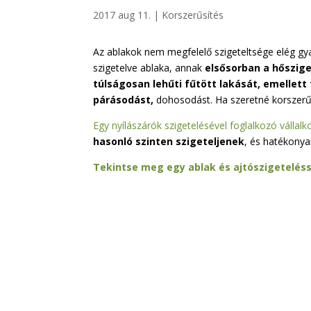
2017 aug 11.
|
Korszerűsítés
Az ablakok nem megfelelő szigeteltsége elég gya
szigetelve ablaka, annak
elsősorban a hőszige
túlságosan lehűti fűtött lakását, emellett
párásodást,
dohosodást. Ha szeretné korszerűsí
Egy nyílászárók szigetelésével foglalkozó vállalk
hasonló szinten szigeteljenek
, és hatékonya
Tekintse meg egy ablak és ajtószigeteléss