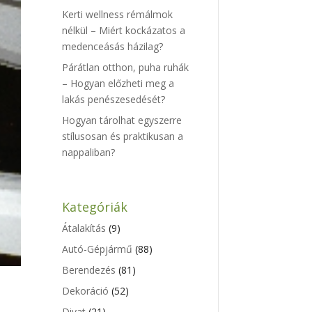
Kerti wellness rémálmok
nélkül – Miért kockázatos a
medenceásás házilag?
Párátlan otthon, puha ruhák
– Hogyan előzheti meg a
lakás penészesedését?
Hogyan tárolhat egyszerre
stílusosan és praktikusan a
nappaliban?
Kategóriák
Átalakítás
(9)
Autó-Gépjármű
(88)
Berendezés
(81)
Dekoráció
(52)
Divat
(21)