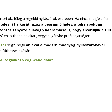
kori ok, főleg a régebbi nyílászárók esetében. Ha nincs megfelelően
telés látja kárát, azaz a beáramló hideg a téli napokban
 fontos tényező a levegő beáramlása is, hogy elkerüljük a túl
teni otthona ablakait, vegyen igénybe profi segítséget!
ozás
segít, hogy
ablakai a modern műanyag nyílászárókéval
n fűthesse lakását!
el foglalkozó cég weboldalát.