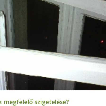
k megfelelő szigetelése?