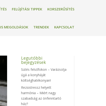
ÍTÉS
FELÚJÍTÁSI TIPPEK
KORSZERŰSÍTÉS
US MEGOLDÁSOK
TRENDEK
KAPCSOLAT
Legutóbbi
bejegyzések
Sütés felsőfokon – Varázsolja
újjá a konyháját
költséghatékonyan!
Rezsistressz helyett
harmónia – Miért nagy
szabadság az önfenntartó
ház?