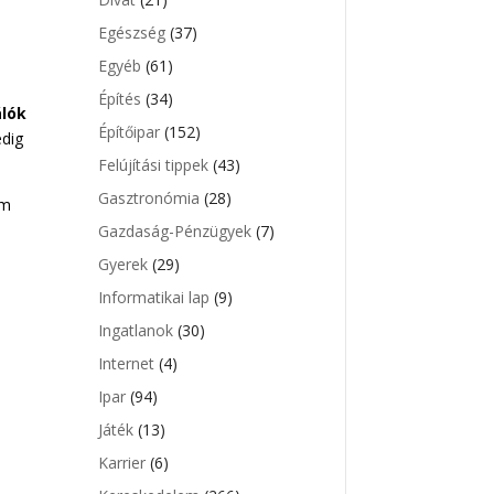
Egészség
(37)
Egyéb
(61)
Építés
(34)
álók
Építőipar
(152)
edig
Felújítási tippek
(43)
Gasztronómia
(28)
um
Gazdaság-Pénzügyek
(7)
Gyerek
(29)
Informatikai lap
(9)
Ingatlanok
(30)
Internet
(4)
Ipar
(94)
Játék
(13)
Karrier
(6)