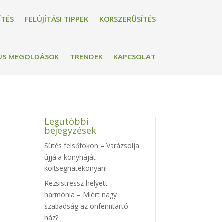
ÍTÉS
FELÚJÍTÁSI TIPPEK
KORSZERŰSÍTÉS
US MEGOLDÁSOK
TRENDEK
KAPCSOLAT
Legutóbbi
bejegyzések
Sütés felsőfokon – Varázsolja
újjá a konyháját
költséghatékonyan!
Rezsistressz helyett
harmónia – Miért nagy
szabadság az önfenntartó
ház?