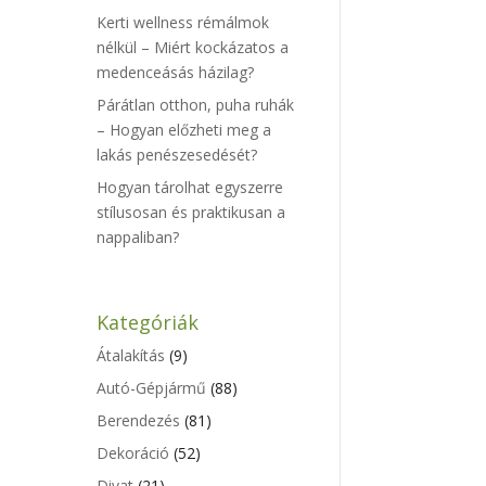
Kerti wellness rémálmok
nélkül – Miért kockázatos a
medenceásás házilag?
Párátlan otthon, puha ruhák
– Hogyan előzheti meg a
lakás penészesedését?
Hogyan tárolhat egyszerre
stílusosan és praktikusan a
nappaliban?
Kategóriák
Átalakítás
(9)
Autó-Gépjármű
(88)
Berendezés
(81)
Dekoráció
(52)
Divat
(21)