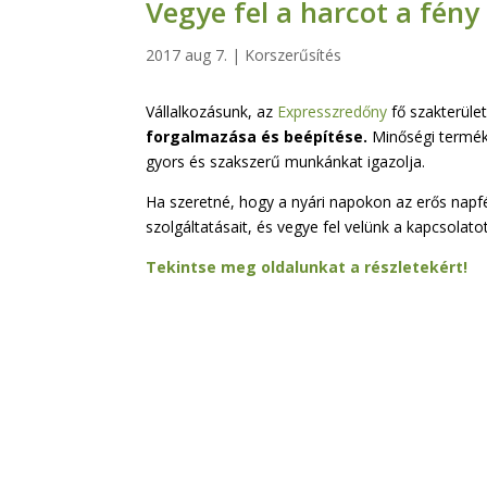
Vegye fel a harcot a fény
2017 aug 7.
|
Korszerűsítés
Vállalkozásunk, az
Expresszredőny
fő szakterüle
forgalmazása és beépítése.
Minőségi termék
gyors és szakszerű munkánkat igazolja.
Ha szeretné, hogy a nyári napokon az erős napf
szolgáltatásait, és vegye fel velünk a kapcsolatot
Tekintse meg oldalunkat a részletekért!