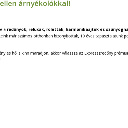
 ellen árnyékolókkal!
te a
redőnyök, reluxák, roletták, harmonikaajtók és szúnyogh
eink már számos otthonban bizonyítottak, 10 éves tapasztalatunk p
ény és hő is kinn maradjon, akkor válassza az Expresszredőny prémi
!