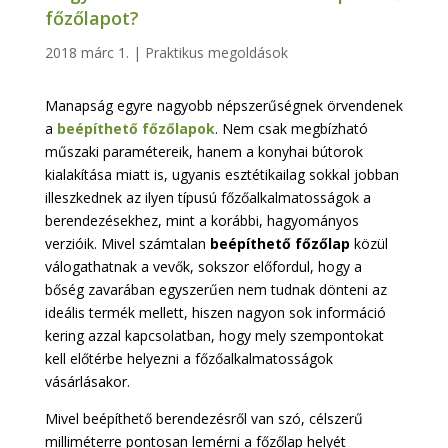
főzőlapot?
2018 márc 1.
|
Praktikus megoldások
Manapság egyre nagyobb népszerűségnek örvendenek
a
beépíthető főzőlapok
. Nem csak megbízható
műszaki paramétereik, hanem a konyhai bútorok
kialakítása miatt is, ugyanis esztétikailag sokkal jobban
illeszkednek az ilyen típusú főzőalkalmatosságok a
berendezésekhez, mint a korábbi, hagyományos
verzióik. Mivel számtalan
beépíthető főzőlap
közül
válogathatnak a vevők, sokszor előfordul, hogy a
bőség zavarában egyszerűen nem tudnak dönteni az
ideális termék mellett, hiszen nagyon sok információ
kering azzal kapcsolatban, hogy mely szempontokat
kell előtérbe helyezni a főzőalkalmatosságok
vásárlásakor.
Mivel beépíthető berendezésről van szó, célszerű
milliméterre pontosan lemérni a főzőlap helyét