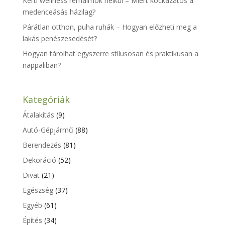
Kerti wellness rémálmok nélkül – Miért kockázatos a
medenceásás házilag?
Párátlan otthon, puha ruhák – Hogyan előzheti meg a
lakás penészesedését?
Hogyan tárolhat egyszerre stílusosan és praktikusan a
nappaliban?
Kategóriák
Átalakítás
(9)
Autó-Gépjármű
(88)
Berendezés
(81)
Dekoráció
(52)
Divat
(21)
Egészség
(37)
Egyéb
(61)
Építés
(34)