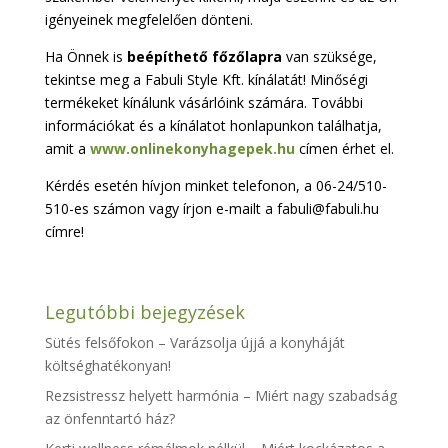
igényeinek megfelelően dönteni.
Ha Önnek is
beépíthető főzőlapra
van szüksége,
tekintse meg a Fabuli Style Kft. kínálatát! Minőségi
termékeket kínálunk vásárlóink számára. További
információkat és a kínálatot honlapunkon találhatja,
amit a
www.onlinekonyhagepek.hu
címen érhet el.
Kérdés esetén hívjon minket telefonon, a 06-24/510-
510-es számon vagy írjon e-mailt a fabuli@fabuli.hu
címre!
Legutóbbi bejegyzések
Sütés felsőfokon – Varázsolja újjá a konyháját
költséghatékonyan!
Rezsistressz helyett harmónia – Miért nagy szabadság
az önfenntartó ház?