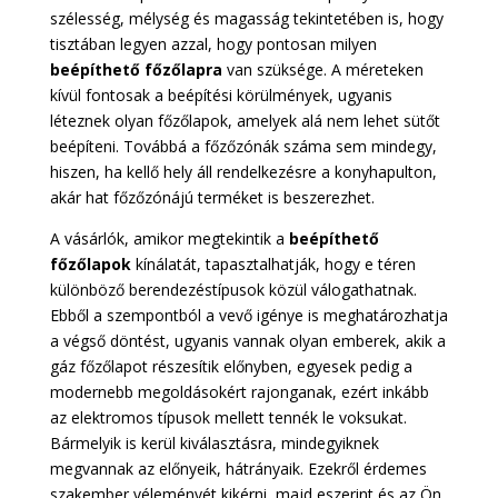
szélesség, mélység és magasság tekintetében is, hogy
tisztában legyen azzal, hogy pontosan milyen
beépíthető főzőlapra
van szüksége. A méreteken
kívül fontosak a beépítési körülmények, ugyanis
léteznek olyan főzőlapok, amelyek alá nem lehet sütőt
beépíteni. Továbbá a főzőzónák száma sem mindegy,
hiszen, ha kellő hely áll rendelkezésre a konyhapulton,
akár hat főzőzónájú terméket is beszerezhet.
A vásárlók, amikor megtekintik a
beépíthető
főzőlapok
kínálatát, tapasztalhatják, hogy e téren
különböző berendezéstípusok közül válogathatnak.
Ebből a szempontból a vevő igénye is meghatározhatja
a végső döntést, ugyanis vannak olyan emberek, akik a
gáz főzőlapot részesítik előnyben, egyesek pedig a
modernebb megoldásokért rajonganak, ezért inkább
az elektromos típusok mellett tennék le voksukat.
Bármelyik is kerül kiválasztásra, mindegyiknek
megvannak az előnyeik, hátrányaik. Ezekről érdemes
szakember véleményét kikérni, majd eszerint és az Ön