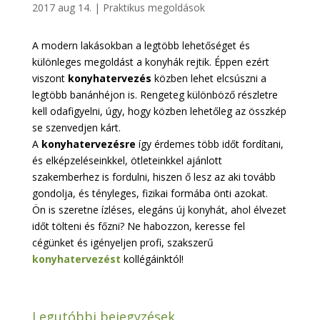
2017 aug 14.
|
Praktikus megoldások
A modern lakásokban a legtöbb lehetőséget és
különleges megoldást a konyhák rejtik. Éppen ezért
viszont
konyhatervezés
közben lehet elcsúszni a
legtöbb banánhéjon is. Rengeteg különböző részletre
kell odafigyelni, úgy, hogy közben lehetőleg az összkép
se szenvedjen kárt.
A
konyhatervezésre
így érdemes több időt fordítani,
és elképzeléseinkkel, ötleteinkkel ajánlott
szakemberhez is fordulni, hiszen ő lesz az aki tovább
gondolja, és tényleges, fizikai formába önti azokat.
Ön is szeretne ízléses, elegáns új konyhát, ahol élvezet
időt tölteni és főzni? Ne habozzon, keresse fel
cégünket és igényeljen profi, szakszerű
konyhatervezést
kollégáinktól!
Legutóbbi bejegyzések