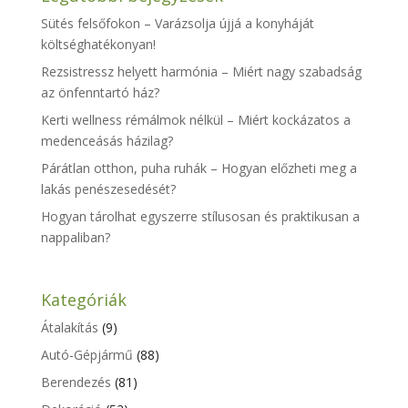
Sütés felsőfokon – Varázsolja újjá a konyháját
költséghatékonyan!
Rezsistressz helyett harmónia – Miért nagy szabadság
az önfenntartó ház?
Kerti wellness rémálmok nélkül – Miért kockázatos a
medenceásás házilag?
Párátlan otthon, puha ruhák – Hogyan előzheti meg a
lakás penészesedését?
Hogyan tárolhat egyszerre stílusosan és praktikusan a
nappaliban?
Kategóriák
Átalakítás
(9)
Autó-Gépjármű
(88)
Berendezés
(81)