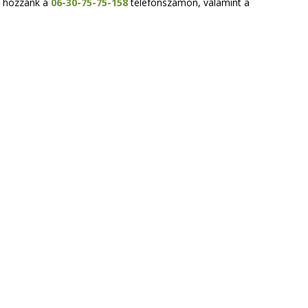
n hozzánk a
06-30-75-75-158
telefonszámon, valamint a