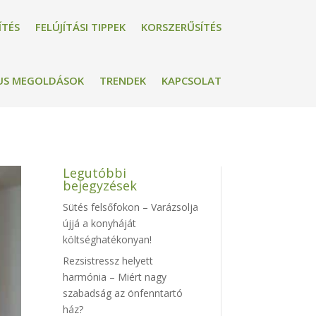
ÍTÉS
FELÚJÍTÁSI TIPPEK
KORSZERŰSÍTÉS
US MEGOLDÁSOK
TRENDEK
KAPCSOLAT
Legutóbbi
bejegyzések
Sütés felsőfokon – Varázsolja
újjá a konyháját
költséghatékonyan!
Rezsistressz helyett
harmónia – Miért nagy
szabadság az önfenntartó
ház?