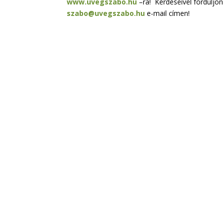
www.uvegszabo.hu
–ra! Kérdéseivel forduljo
szabo@uvegszabo.hu
e-mail címen!