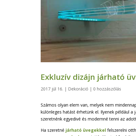
Exkluzív dizájn járható ü
2017 júl 16.
|
Dekoráció
|
0 hozzászólás
Számos olyan elem van, melyek nem mindennapos
különleges hatást érhetünk el. Ilyenek például 
szeretnénk egyedivé és modernné tenni az adott
Ha szeretné
járható üvegekkel
felszerelni ott