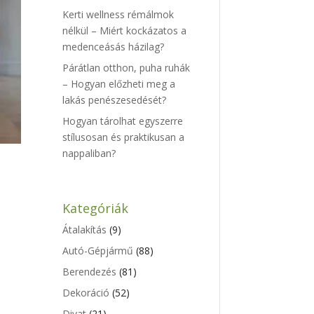
Kerti wellness rémálmok
nélkül – Miért kockázatos a
medenceásás házilag?
Párátlan otthon, puha ruhák
– Hogyan előzheti meg a
lakás penészesedését?
Hogyan tárolhat egyszerre
stílusosan és praktikusan a
nappaliban?
Kategóriák
Átalakítás
(9)
Autó-Gépjármű
(88)
Berendezés
(81)
Dekoráció
(52)
Divat
(21)