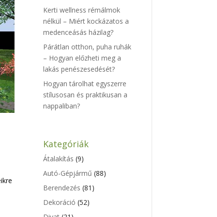
Kerti wellness rémálmok
nélkül – Miért kockázatos a
medenceásás házilag?
Párátlan otthon, puha ruhák
– Hogyan előzheti meg a
lakás penészesedését?
Hogyan tárolhat egyszerre
stílusosan és praktikusan a
nappaliban?
Kategóriák
Átalakítás
(9)
Autó-Gépjármű
(88)
ikre
Berendezés
(81)
Dekoráció
(52)
Divat
(21)