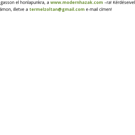
ogasson el honlapunkra, a
www.modernhazak.com
–ra! Kérdéseive
ámon, illetve a
termelzoltan@gmail.com
e-mail címen!