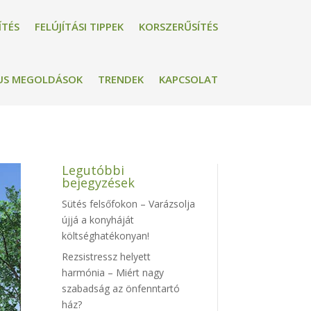
ÍTÉS
FELÚJÍTÁSI TIPPEK
KORSZERŰSÍTÉS
US MEGOLDÁSOK
TRENDEK
KAPCSOLAT
Legutóbbi
bejegyzések
Sütés felsőfokon – Varázsolja
újjá a konyháját
költséghatékonyan!
Rezsistressz helyett
harmónia – Miért nagy
szabadság az önfenntartó
ház?