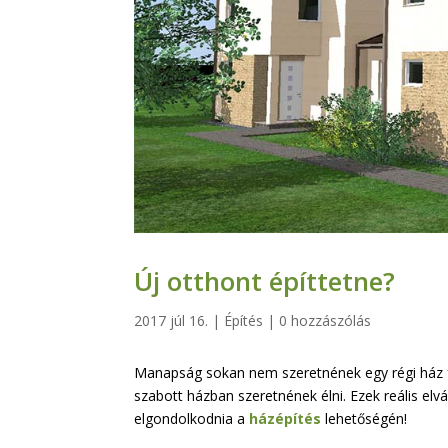
Új otthont építtetne?
2017 júl 16.
|
Építés
|
0 hozzászólás
Manapság sokan nem szeretnének egy régi ház fel
szabott házban szeretnének élni. Ezek reális el
elgondolkodnia a
házépítés
lehetőségén!