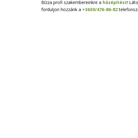
Bízza profi szakembereinkre a
házépítést
! Lát
forduljon hozzánk a
+3630/476-86-82
telefonsz