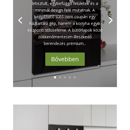
letisztult, egybefüggő felületek és a
minimál design felé mutatnak. A
beépíthető sütő nem csupán egy
háztartási gép, hanem a konyha egyik
központi stíluseleme. A bútorlapok közé
zökkenőmentesen illeszkedő
berendezés prémium...
Bővebben