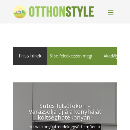
Friss hírek
A színvonalas TV-ről se feledkezzen meg!
Akadályozza meg a ro
Sütés felsőfokon –
Varázsolja újjá a konyháját
költséghatékonyan!
A mai konyhatrendek egyértelműen a