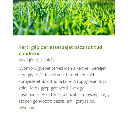
Kerti gép bérléssel saját pázsitot tud
gondozni
2023 jún 2.
|
Építés
Gyönyörű gyepet tervez idén a kertbe? Béreljen
kerti gépet és füvesítsen, teremtsen zöld
környezetet az otthona köré! A ropogósan friss,
zöld, illatos gyep gyönyörű éke egy
ingatlannak. A kertet és a házat is megszépíti egy
szépen gondozott pázsit, ami igényes és...
bővebben