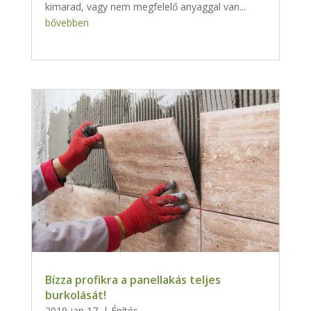
kimarad, vagy nem megfelelő anyaggal van...
bővebben
Bízza profikra a panellakás teljes
burkolását!
2019 jan 17.
|
Építés